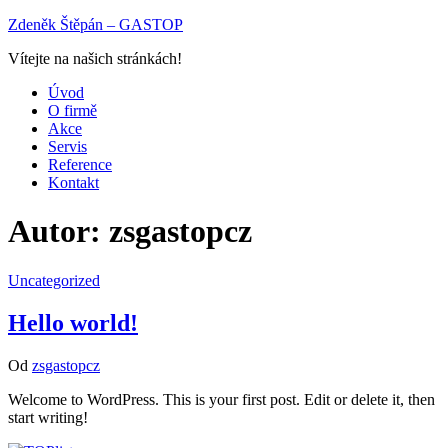
Přeskočit
Zdeněk Štěpán – GASTOP
na
Vítejte na našich stránkách!
obsah
Úvod
O firmě
Akce
Servis
Reference
Kontakt
Autor:
zsgastopcz
Uncategorized
Hello world!
Od
zsgastopcz
Welcome to WordPress. This is your first post. Edit or delete it, then
start writing!